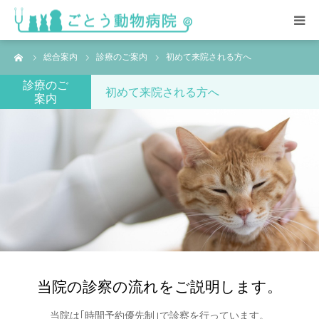
ーム
総合案内
診療のご案内
初めて来院される方へ
HOME
診療のご
初めて来院される方へ
案内
総合案内
スタッフ紹介･求人情報
院内の様子
アクセス
当院の診察の流れをご説明します。
当院は｢時間予約優先制｣で診察を行っています。