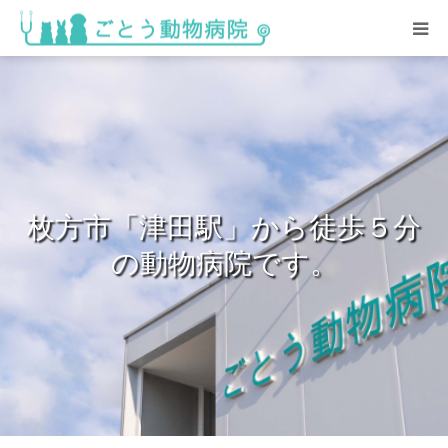
HOME
総合案内
スタッフ紹介･求人情報
枚方市「津田駅」から徒歩５分
院内の様子
の動物病院です。
アクセス