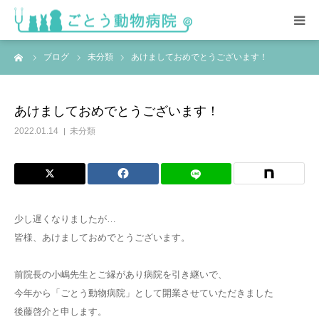
ーム
ブログ
未分類
あけましておめでとうございます！
HOME
総合案内
あけましておめでとうございます！
2022.01.14
未分類
スタッフ紹介･求人情報
院内の様子
少し遅くなりましたが…
アクセス
皆様、あけましておめでとうございます。
前院長の小嶋先生とご縁があり病院を引き継いで、
今年から「ごとう動物病院」として開業させていただきました
後藤啓介と申します。