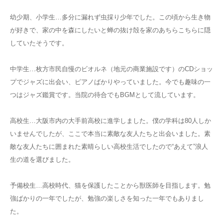
幼少期、小学生…多分に漏れず虫採り少年でした。この頃から生き物
が好きで、家の中を森にしたいと蝉の抜け殻を家のあちらこちらに隠
していたそうです。
中学生…枚方市民自慢のビオルネ（地元の商業施設です）のCDショッ
プでジャズに出会い、ピアノばかりやっていました。今でも趣味の一
つはジャズ鑑賞です。当院の待合でもBGMとして流しています。
高校生…大阪市内の大手前高校に進学しました。僕の学科は80人しか
いませんでしたが、ここで本当に素敵な友人たちと出会いました。素
敵な友人たちに囲まれた素晴らしい高校生活でしたので“あえて”浪人
生の道を選びました。
予備校生…高校時代、猫を保護したことから獣医師を目指します。勉
強ばかりの一年でしたが、勉強の楽しさを知った一年でもありまし
た。