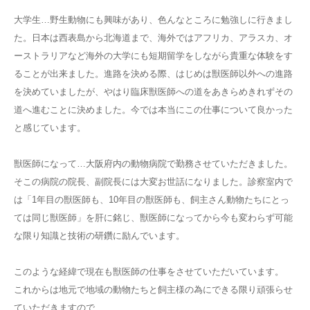
大学生…野生動物にも興味があり、色んなところに勉強しに行きまし
た。日本は西表島から北海道まで、海外ではアフリカ、アラスカ、オ
ーストラリアなど海外の大学にも短期留学をしながら貴重な体験をす
ることが出来ました。進路を決める際、はじめは獣医師以外への進路
を決めていましたが、やはり臨床獣医師への道をあきらめきれずその
道へ進むことに決めました。今では本当にこの仕事について良かった
と感じています。
獣医師になって…大阪府内の動物病院で勤務させていただきました。
そこの病院の院長、副院長には大変お世話になりました。診察室内で
は「1年目の獣医師も、10年目の獣医師も、飼主さん動物たちにとっ
ては同じ獣医師」を肝に銘じ、獣医師になってから今も変わらず可能
な限り知識と技術の研鑽に励んでいます。
このような経緯で現在も獣医師の仕事をさせていただいています。
これからは地元で地域の動物たちと飼主様の為にできる限り頑張らせ
ていただきますので、