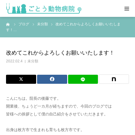
ーム
ブログ
未分類
改めてこれからよろしくお願いいたしま
HOME
す！…
総合案内
改めてこれからよろしくお願いいたします！
スタッフ紹介･求人情報
2022.02.4
未分類
院内の様子
アクセス
こんにちは。院長の後藤です。
開業後、ちょうど一カ月が経ちますので、今回のブログでは
皆様への挨拶として僕の自己紹介をさせていただきます。
出身は枚方市で生まれも育ちも枚方市です。